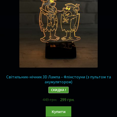
Музика
Ігри
Оплата та Доставка
Відгуки
Сертифікати
Гарантія 1 рік !
Світильник-нічник 3D Лампа – Флінстоуни (з пультом та
акумулятором)
Контакти
СКИДКА !
449
грн.
299
грн.
Купити