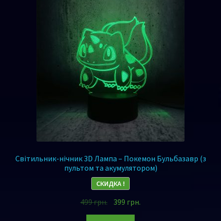
Світильник-нічник 3D Лампа – Покемон Бульбазавр (з
пультом та акумулятором)
СКИДКА !
499
грн.
399
грн.