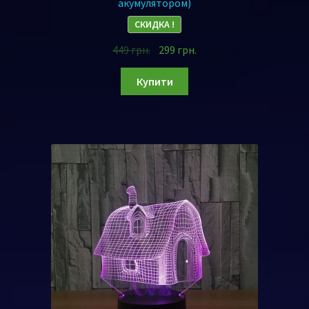
акумулятором)
СКИДКА !
449
грн.
299
грн.
Купити