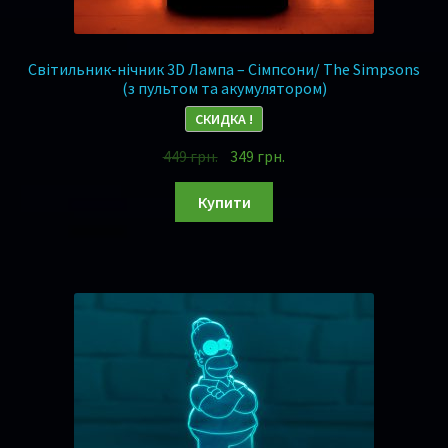
Світильник-нічник 3D Лампа – Сімпсони/ The Simpsons
(з пультом та акумулятором)
СКИДКА !
449
грн.
349
грн.
Купити