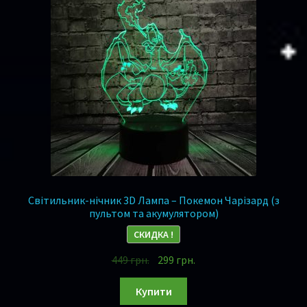
Світильник-нічник 3D Лампа – Покемон Чарізард (з
пультом та акумулятором)
СКИДКА !
449
грн.
299
грн.
Купити