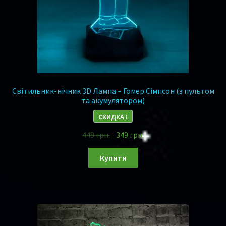
Світильник-нічник 3D Лампа – Гомер Сімпсон (з пультом
та акумулятором)
СКИДКА !
449
грн.
349
грн.
Купити