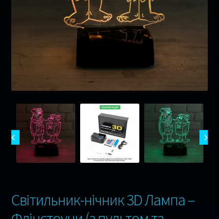
Музика
Ігри
Оплата та Доставка
Відгуки
Сертифікати
Гарантія 1 рік !
Контакти
Світильник-нічник 3D Лампа –
Флінстоуни (з пультом та