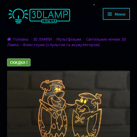
Перейти до навігації
Перейти до контенту
Меню
КАТАЛОГ ТОВАРІВ
Головна
3D ЛАМПИ
Мультфільми
Світильник-нічник 3D
Лампа – Флінстоуни (з пультом та акумулятором)
Дизайн
Тварини
СКИДКА !
Мультфільми
Романтика
Фільми
Спорт
Транспорт