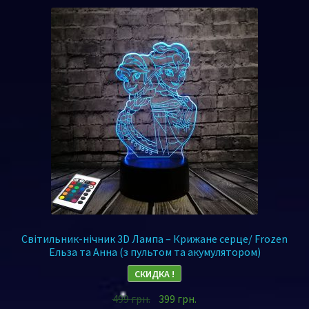
Світильник-нічник 3D Лампа – Крижане серце/ Frozen
Ельза та Анна (з пультом та акумулятором)
СКИДКА !
499
грн.
399
грн.