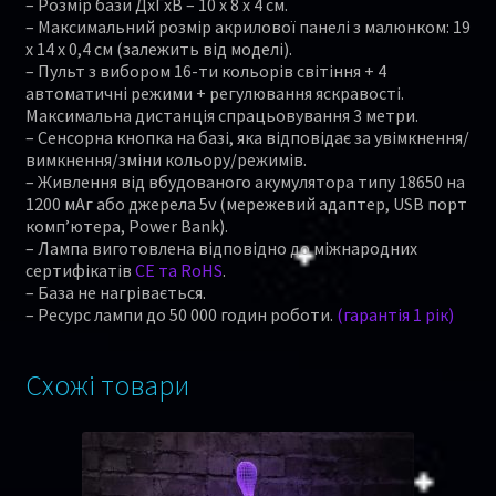
– Розмір бази ДхГхВ – 10 х 8 х 4 см.
– Максимальний розмір акрилової панелі з малюнком: 19
x 14 x 0,4 см (залежить від моделі).
– Пульт з вибором 16-ти кольорів світіння + 4
автоматичні режими + регулювання яскравості.
Максимальна дистанція спрацьовування 3 метри.
– Сенсорна кнопка на базі, яка відповідає за увімкнення/
вимкнення/зміни кольору/режимів.
– Живлення від вбудованого акумулятора типу 18650 на
1200 мАг або джерела 5v (мережевий адаптер, USB порт
комп’ютера, Power Bank).
– Лампа виготовлена відповідно до міжнародних
сертифікатів
CE та RoHS
.
– База не нагрівається.
– Ресурс лампи до 50 000 годин роботи.
(гарантія 1 рік)
Схожі товари