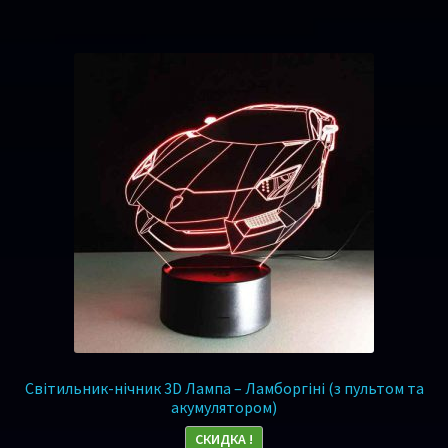
Світильник-нічник 3D Лампа – Ламборгіні (з пультом та
акумулятором)
СКИДКА !