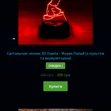
Музика
Ігри
Оплата та Доставка
Відгуки
Світильник-нічник 3D Лампа – Моряк Папай (з пультом
Сертифікати
та акумулятором)
СКИДКА !
Гарантія 1 рік !
449
грн.
299
грн.
Контакти
Купити