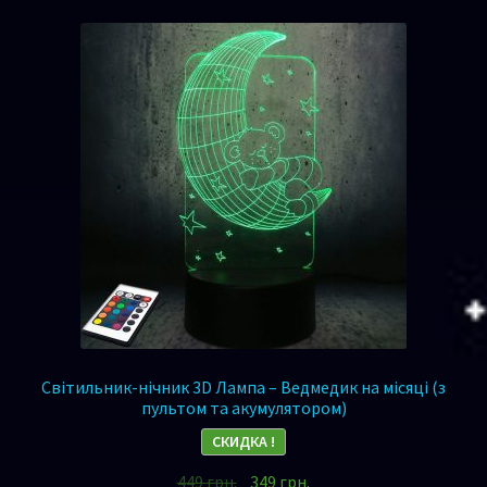
Світильник-нічник 3D Лампа – Ведмедик на місяці (з
пультом та акумулятором)
СКИДКА !
449
грн.
349
грн.