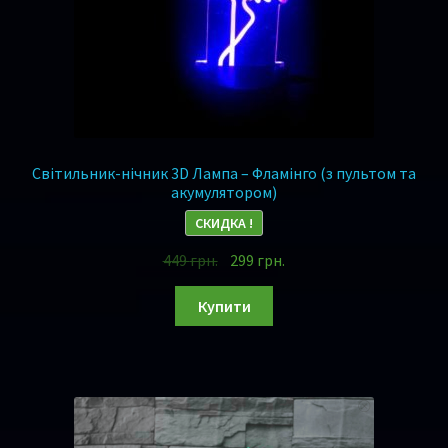
Світильник-нічник 3D Лампа – Фламінго (з пультом та
акумулятором)
СКИДКА !
449
грн.
299
грн.
Купити