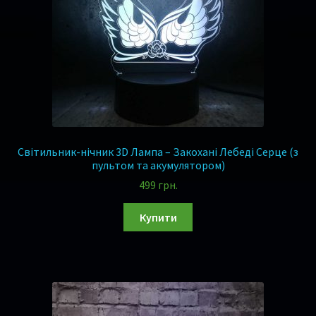
Музика
Ігри
Оплата та Доставка
Відгуки
Світильник-нічник 3D Лампа – Закохані Лебеді Серце (з
Сертифікати
пультом та акумулятором)
499
грн.
Гарантія 1 рік !
Купити
Контакти