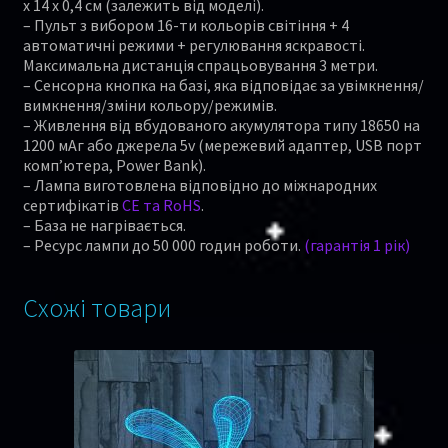
x 14 x 0,4 см (залежить від моделі).
– Пульт з вибором 16-ти кольорів світіння + 4
автоматичні режими + регулювання яскравості.
Максимальна дистанція спрацьовування 3 метри.
– Сенсорна кнопка на базі, яка відповідає за увімкнення/
вимкнення/зміни кольору/режимів.
– Живлення від вбудованого акумулятора типу 18650 на
1200 мАг або джерела 5v (мережевий адаптер, USB порт
комп’ютера, Power Bank).
– Лампа виготовлена відповідно до міжнародних
сертифікатів
CE та RoHS
.
– База не нагрівається.
– Ресурс лампи до 50 000 годин роботи.
(гарантія 1 рік)
Схожі товари