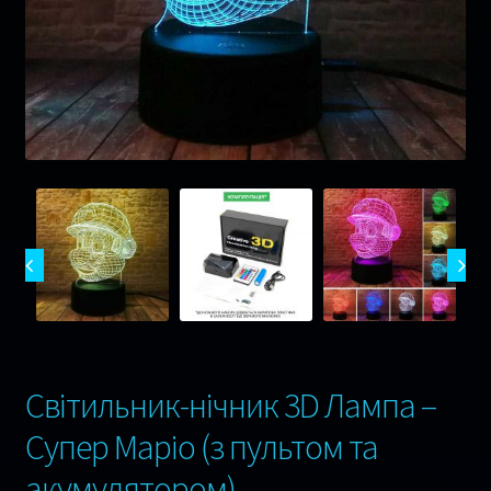
Музика
Ігри
Оплата та Доставка
Відгуки
Сертифікати
Гарантія 1 рік !
Контакти
Світильник-нічник 3D Лампа –
Супер Маріо (з пультом та
акумулятором)