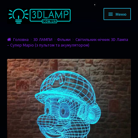
Перейти до навігації
Перейти до контенту
Меню
КАТАЛОГ ТОВАРІВ
Головна
3D ЛАМПИ
Фільми
Світильник-нічник 3D Лампа
– Супер Маріо (з пультом та акумулятором)
Дизайн
Тварини
Мультфільми
Романтика
Фільми
Спорт
Транспорт