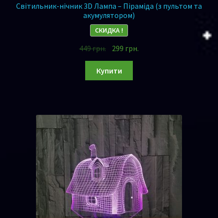
Світильник-нічник 3D Лампа – Піраміда (з пультом та
акумулятором)
СКИДКА !
449
грн.
299
грн.
Купити