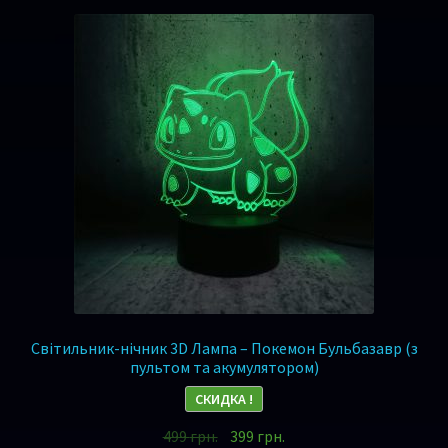
Світильник-нічник 3D Лампа – Покемон Бульбазавр (з
пультом та акумулятором)
СКИДКА !
499
грн.
399
грн.