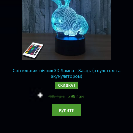
Світильник-нічник 3D Лампа – Заєць (з пультом та
акумулятором)
СКИДКА !
499
грн.
399
грн.
Купити