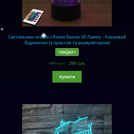
Світильник-нічник з білою базою 3D Лампа – Казковий
будиночок (з пультом та акумулятором)
СКИДКА !
449
грн.
299
грн.
Купити