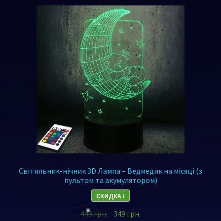
Світильник-нічник 3D Лампа – Ведмедик на місяці (з
пультом та акумулятором)
СКИДКА !
449
грн.
349
грн.