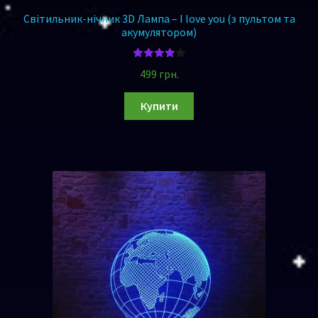
Світильник-нічник 3D Лампа – I love you (з пультом та
акумулятором)
Оцінено
499
грн.
в
4.00
з 5
Купити