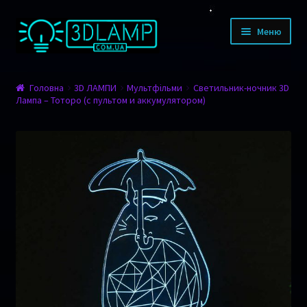
Перейти до навігації
Перейти до контенту
Меню
КАТАЛОГ ТОВАРІВ
Головна
3D ЛАМПИ
Мультфільми
Светильник-ночник 3D
Лампа – Тоторо (с пультом и аккумулятором)
Дизайн
Тварини
Мультфільми
Романтика
Фільми
Спорт
Транспорт