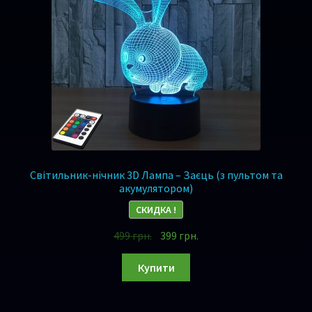
Світильник-нічник 3D Лампа – Заєць (з пультом та
акумулятором)
СКИДКА !
499
грн.
399
грн.
Купити