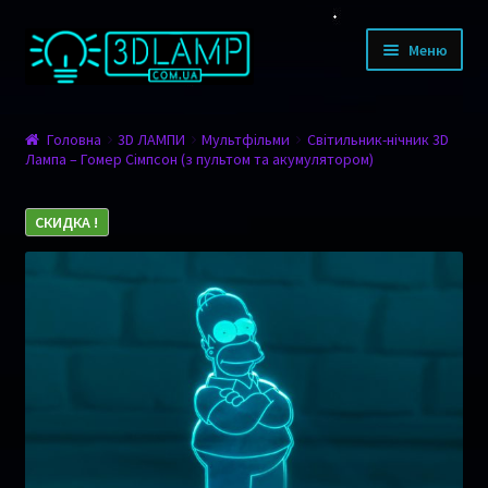
Перейти до навігації
Перейти до контенту
Меню
КАТАЛОГ ТОВАРІВ
Головна
3D ЛАМПИ
Мультфільми
Світильник-нічник 3D
Лампа – Гомер Сімпсон (з пультом та акумулятором)
Дизайн
Тварини
СКИДКА !
Мультфільми
Романтика
Фільми
Спорт
Транспорт