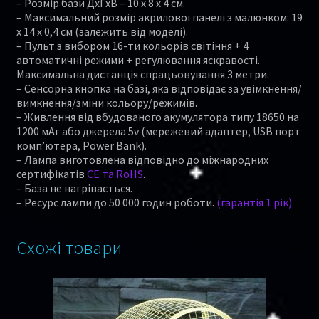
– Розмір бази ДхГхВ – 10 х 8 х 4 см.
– Максимальний розмір акрилової панелі з малюнком: 19
x 14 x 0,4 см (залежить від моделі).
– Пульт з вибором 16-ти кольорів світіння + 4
автоматичні режими + регулювання яскравості.
Максимальна дистанція спрацьовування 3 метри.
– Сенсорна кнопка на базі, яка відповідає за увімкнення/
вимкнення/зміни кольору/режимів.
– Живлення від вбудованого акумулятора типу 18650 на
1200 мАг або джерела 5v (мережевий адаптер, USB порт
комп’ютера, Power Bank).
– Лампа виготовлена відповідно до міжнародних
сертифікатів
CE та RoHS
.
– База не нагрівається.
– Ресурс лампи до 50 000 годин роботи.
(гарантія 1 рік)
Схожі товари