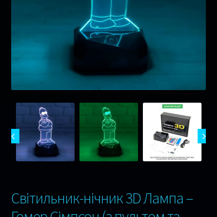
Музика
Ігри
Оплата та Доставка
Відгуки
Сертифікати
Гарантія 1 рік !
Контакти
Світильник-нічник 3D Лампа –
Гомер Сімпсон (з пультом та