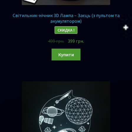
Світильник-нічник 3D Лампа – Заєць (з пультом та
акумулятором)
СКИДКА !
499
грн.
399
грн.
Купити