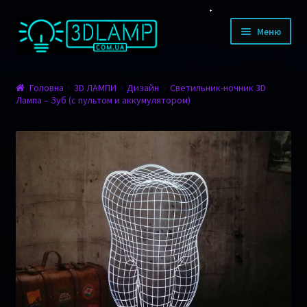
Перейти до навігації
Перейти до контенту
Меню
КАТАЛОГ ТОВАРІВ
Головна
3D ЛАМПИ
Дизайн
Светильник-ночник 3D
Лампа – Зуб (с пультом и аккумулятором)
Дизайн
Тварини
Мультфільми
Романтика
Фільми
Спорт
Транспорт