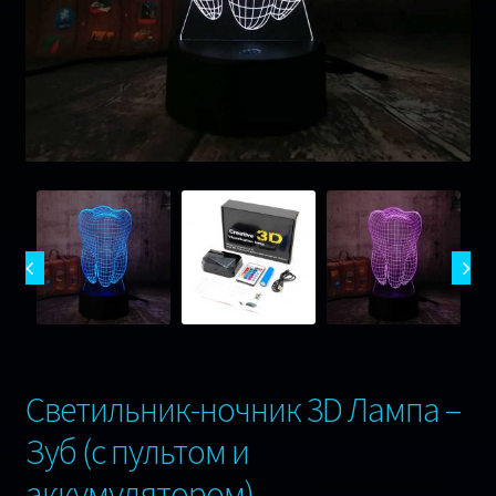
Музика
Ігри
Оплата та Доставка
Відгуки
Сертифікати
Гарантія 1 рік !
Контакти
Светильник-ночник 3D Лампа –
Зуб (с пультом и
аккумулятором)