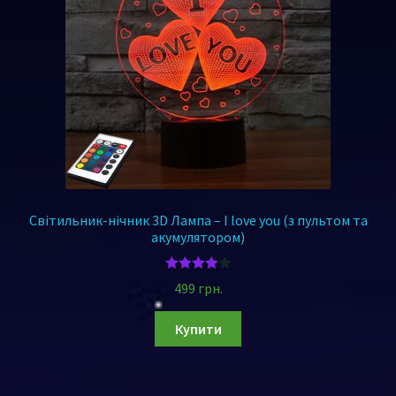
Світильник-нічник 3D Лампа – I love you (з пультом та
акумулятором)
Оцінено
499
грн.
в
4.00
з 5
Купити