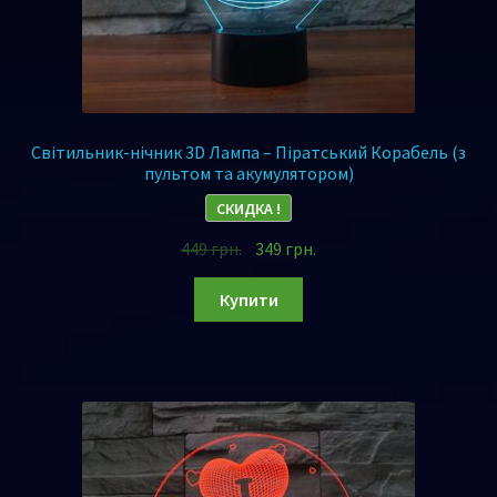
Світильник-нічник 3D Лампа – Піратський Корабель (з
пультом та акумулятором)
СКИДКА !
449
грн.
349
грн.
Купити