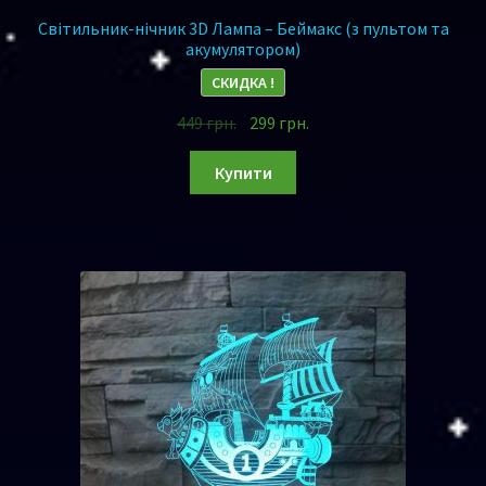
Світильник-нічник 3D Лампа – Беймакс (з пультом та
акумулятором)
СКИДКА !
449
грн.
299
грн.
Купити