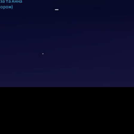
за та Анна
тором)