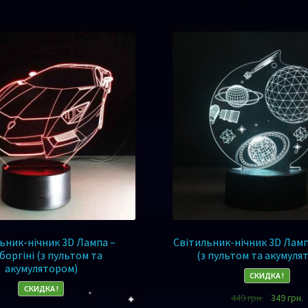
ьник-нічник 3D Лампа –
Світильник-нічник 3D Ламп
оргіні (з пультом та
(з пультом та акумуля
акумулятором)
СКИДКА !
СКИДКА !
449
грн.
349
грн.