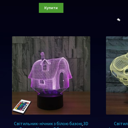
Купити
Світильник-нічник з білою базою 3D
Світил