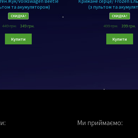
ген Жук/Volkswagen Beetle
Крижане серце/ Frozen Ель
льтом та акумулятором)
(з пультом та акумуля
СКИДКА !
СКИДКА !
449
грн.
349
грн.
499
грн.
399
грн.
Купити
Купити
и:
Ми приймаємо: