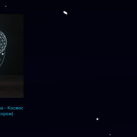
а – Космос
тором)