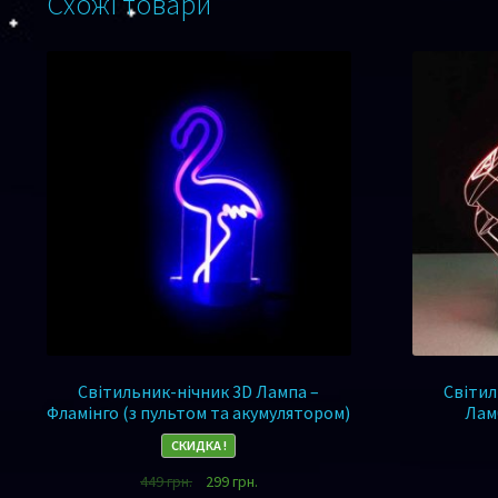
Схожі товари
Світильник-нічник 3D Лампа –
Світил
Фламінго (з пультом та акумулятором)
Ламб
СКИДКА !
449
грн.
299
грн.