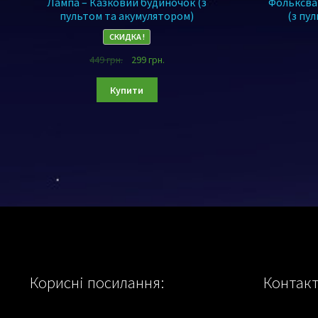
Лампа – Казковий будиночок (з
Фольксва
пультом та акумулятором)
(з пу
СКИДКА !
449
грн.
299
грн.
Купити
Корисні посилання:
Контакт