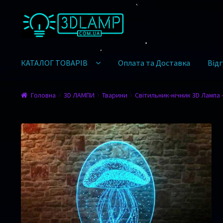
Перейти до навігації
Перейти до контенту
КАТАЛОГ ТОВАРІВ
Оплата та Доставка
Відг
Головна
3D ЛАМПИ
Тварини
Світильник-нічник 3D Лампа 