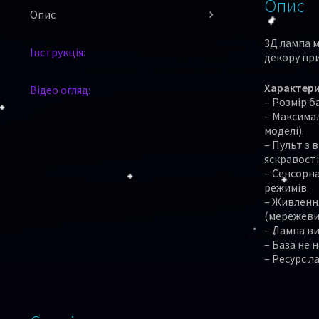
Опис
Опис
3Д лампа м
Інструкція:
декору пр
Характери
Відео огляд:
– Розмір ба
– Максимал
моделі).
– Пульт з 
яскравості
– Сенсорна
режимів.
– Живлення
(мережевий
– Лампа в
– База не 
– Ресурс л