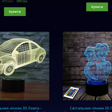
499
грн.
399
грн.
Купити
Купити
ьник-нічник 3D Лампа –
Світильник-нічник 3D 