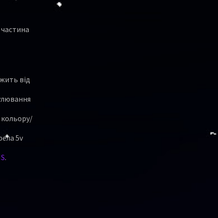
 частина
ежить від
гулювання
и кольору/
рела 5v
HS
.