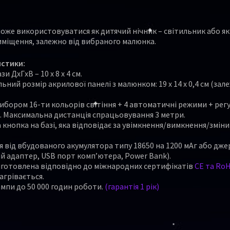
оже використовуватися як дитячий нічник – світильник або як
иміщення, залежно від вибраного малюнка.
стики:
зи ДхГхВ – 10 х 8 х 4 см.
ьний розмір акрилової панелі з малюнком: 19 x 14 x 0,4 см (зал
вибором 16-ти кольорів світіння + 4 автоматичні режими + ре
. Максимальна дистанція спрацьовування 3 метри.
 кнопка на базі, яка відповідає за увімкнення/вимкнення/змін
 від вбудованого акумулятора типу 18650 на 1200 мАг або дже
 адаптер, USB порт комп’ютера, Power Bank).
иготовлена відповідно до міжнародних сертифікатів
CE та Ro
нагрівається.
ампи до 50 000 годин роботи.
(гарантія 1 рік)