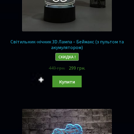
Світильник-нічник 3D Лампа – Беймакс (з пультом та
акумулятором)
СКИДКА !
449
грн.
299
грн.
Купити