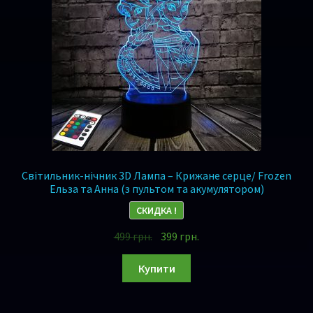
Світильник-нічник 3D Лампа – Крижане серце/ Frozen
Ельза та Анна (з пультом та акумулятором)
СКИДКА !
499
грн.
399
грн.
Купити