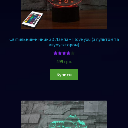
Світильник-нічник 3D Лампа – I love you (з пультом та
акумулятором)
Оцінено
499
грн.
в
4.00
з 5
Купити