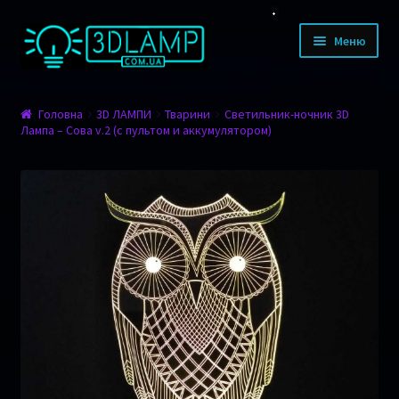
Перейти до навігації
Перейти до контенту
Меню
КАТАЛОГ ТОВАРІВ
Головна
3D ЛАМПИ
Тварини
Светильник-ночник 3D
Лампа – Сова v.2 (с пультом и аккумулятором)
Дизайн
Тварини
Мультфільми
Романтика
Фільми
Спорт
Транспорт