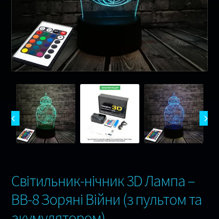
Музика
Ігри
Оплата та Доставка
Відгуки
Сертифікати
Гарантія 1 рік !
Контакти
Світильник-нічник 3D Лампа –
BB-8 Зоряні Війни (з пультом та
акумулятором)