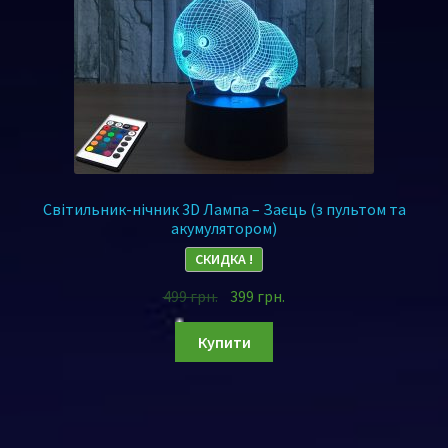
Світильник-нічник 3D Лампа – Заєць (з пультом та
акумулятором)
СКИДКА !
499
грн.
399
грн.
Купити