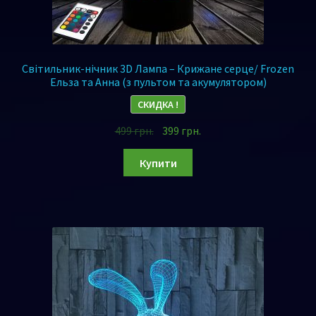
Світильник-нічник 3D Лампа – Крижане серце/ Frozen
Ельза та Анна (з пультом та акумулятором)
СКИДКА !
499
грн.
399
грн.
Купити