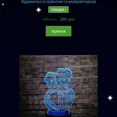
будиночок (з пультом та акумулятором)
СКИДКА !
449
грн.
299
грн.
Купити