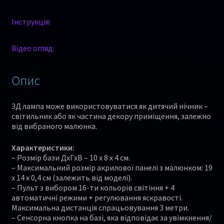
Інструкція:
Відео огляд:
Опис
3Д лампа може використовуватися як дитячий нічник –
світильник або як частина декору приміщення, залежно
від вибраного малюнка.
Характеристики:
– Розмір бази ДхГхВ – 10 х 8 х 4 см.
– Максимальний розмір акрилової панелі з малюнком: 19
x 14 x 0,4 см (залежить від моделі).
– Пульт з вибором 16-ти кольорів світіння + 4
автоматичні режими + регулювання яскравості.
Максимальна дистанція спрацьовування 3 метри.
– Сенсорна кнопка на базі, яка відповідає за увімкнення/