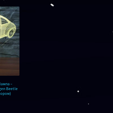
Лампа –
en Beetle
тором)