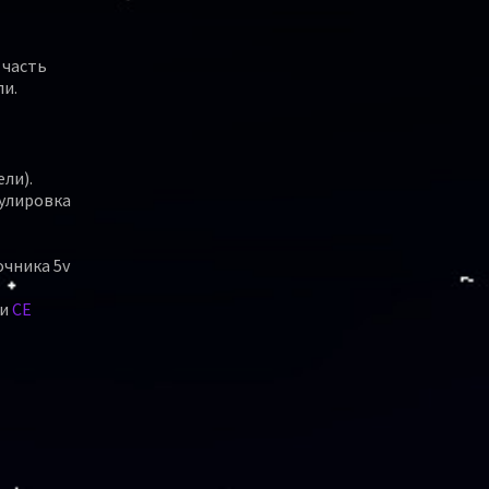
 часть
и.
ели).
гулировка
очника 5v
ми
CE