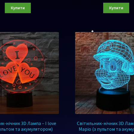
Купити
Купити
к-нічник 3D Лампа – I love
Світильник-нічник 3D Лам
пультом та акумулятором)
Маріо (з пультом та акум