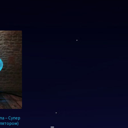
па – Супер
улятором)