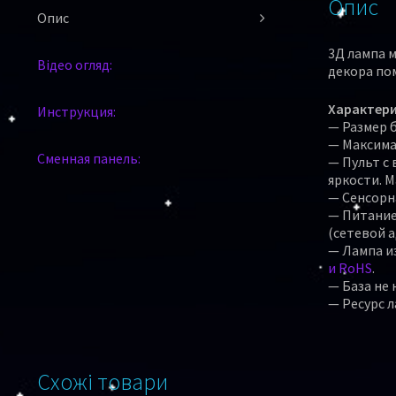
Опис
Опис
3Д лампа м
Відео огляд:
декора по
Характери
Инструкция:
— Размер ба
— Максимал
Сменная панель:
— Пульт с
яркости. 
— Сенсорн
— Питание 
(сетевой а
— Лампа и
и RoHS
.
— База не 
— Ресурс л
Схожі товари