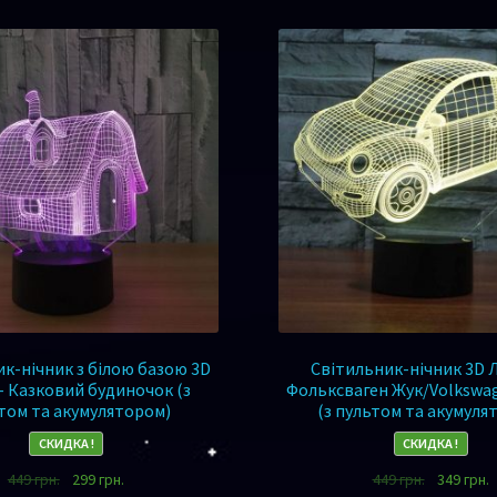
к-нічник з білою базою 3D
Світильник-нічник 3D 
– Казковий будиночок (з
Фольксваген Жук/Volkswag
том та акумулятором)
(з пультом та акумуля
СКИДКА !
СКИДКА !
449
грн.
299
грн.
449
грн.
349
грн.