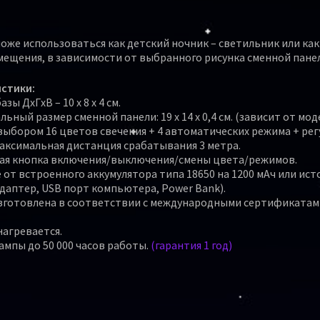
оже использоваться как детский ночник – светильник или как
мещения, в зависимости от выбранного рисунка сменной панел
стики:
зы ДхГхВ – 10 х 8 х 4 см.
ьный размер сменной панели: 19 x 14 x 0,4 см. (зависит от мод
 выбором 16 цветов свечения + 4 автоматических режима + ре
Максимальная дистанция срабатывания 3 метра.
ая кнопка включения/выключения/смены цвета/режимов.
от встроенного аккумулятора типа 18650 на 1200 мАч или ист
даптер, USB порт компьютера, Power Bank).
зготовлена в соответствии с международными сертификата
нагревается.
ампы до 50 000 часов работы.
(гарантия 1 год)