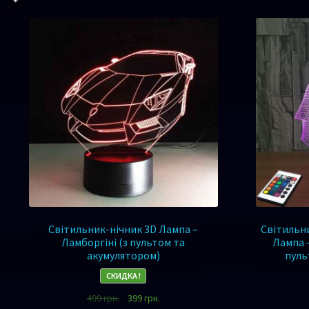
Світильник-нічник 3D Лампа –
Світильни
Ламборгіні (з пультом та
Лампа 
акумулятором)
пуль
СКИДКА !
499
грн.
399
грн.