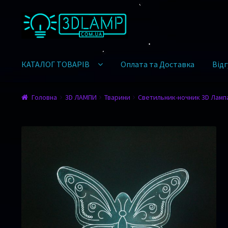
Перейти до навігації
Перейти до контенту
КАТАЛОГ ТОВАРІВ
Оплата та Доставка
Відг
Головна
3D ЛАМПИ
Тварини
Светильник-ночник 3D Лампа