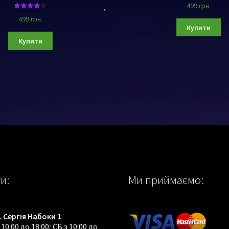
499
грн.
Оцінено в
499
грн.
4.00
з 5
Купити
Купити
и:
Ми приймаємо:
. Сергія Набоки 1
10:00 до 18:00; СБ з 10:00 до